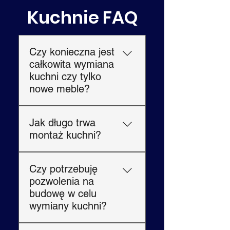
Kuchnie FAQ
Czy konieczna jest
całkowita wymiana
kuchni czy tylko
nowe meble?
Zależy to od Twoich celów i
Jak długo trwa
stanu obecnej kuchni.
montaż kuchni?
Czasami wymiana mebli
kuchennych lub blatów
Czas realizacji zależy od
wystarczy, aby odświeżyć
Czy potrzebuję
wielkości i złożoności
przestrzeń. W przypadku
pozwolenia na
kuchni. Typowy montaż
całkowitej metamorfozy,
budowę w celu
kuchni trwa od 1 do 2
bardziej odpowiednia może
wymiany kuchni?
tygodni , natomiast mniejsze
okazać się kompleksowa
prace, takie jak wymiana
wymiana lub wyposażenie
W większości przypadków